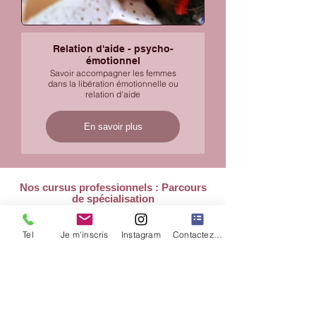
Relation d'aide - psycho-
émotionnel
Savoir accompagner les femmes
dans la libération émotionnelle ou
relation d'aide
En savoir plus
En
dehors
de
la
Nos cursus professionnels : Parcours
galerie
de spécialisation
Tel
Je m'inscris
Instagram
Contactez nous