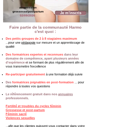
acupression
grossesse/postpartum
Je m'inscris
02/09/2026
Faire partie de la communauté Harmo
c'est quoi :
Des petits groupes de 2 à 8 stagiaires maximum
...pour une
pédagogie
sur mesure et un apprentissage de
qualité
Des formatrices expertes et reconnues
dans leur
domaine de compétence
,
ayant plusieurs années
d'expérience
et
se formant de plus régulièrement afin de
vous transmettre l'excellence
Re-participer gratuitement
à une formation déjà suivie
Des
formatrices joignables en post-formation
... pour
répondre à toutes vos questions
Le référencement gratuit dans nos
annuaires
professionnels
.
Fertilité et troubles du cycles féminin
Grossesse et post-partum
Féminin sacré
Violences sexuelles
.
..afin que les clientes puissent vous contacter dans votre