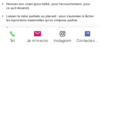
Honorer son corps (pour bébé, pour l'accouchement, pour
ce qu'il devient)
Laisser la mère parfaite au placard - pour s'autoriser à lâcher
les injonctions maternelles qu'on s'impose parfois
Protocole lacté - pour accompagner l'allaitement
Tel
Je m'inscris
Instagram
Contactez nous
Dates :
Formations en visio
(via zoom)
Module
Les bases de 'hypnose :
15/09/2026
15/01/2027
09/04/2027
Module
Hypnose grossesse/ accouchement :
30/11/2026
20/05/2027
Module
Hypnose et postpartum: