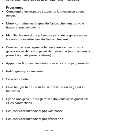
Programme :
Comprendre les grandes étapes de la grossesse et ses
enjeux
Mieux connaître les étapes de l'accouchement par voie
basse et par césarienne
Identifier les émotions présentes pendant la grossesse et
les ressources utiles lors de l'accouchement
Comment accompagner la femme dans ce parcours de
grossesse et dans son projet de naissance (les questions à
poser / les mots justes à utiliser)
Apprendre 6 protocoles utiles pour vos accompagnements
Patch gastrique - nausées
Se relier à bébé
Faire bouger bébé - si bébé se présente en siège ou en
transverse
Hypno-analgésie - pour gérer les douleurs de la grossesse
et les contractions
Futuriser l'accouchement par voie basse
Futuriser l'accouchement par césarienne
*******