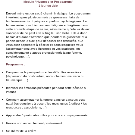
Module "Hypnose et Post-partum"
1 jour en visio
Devenir mère est un sacré chemin initiatique. Le post-partum
intervient après plusieurs mois de grossesse, faits de
bouleversements physiques et parfois psychologiques. La
femme arrive donc bien souvent fatiguée et fragilisée dans
cette nouvelle étape de sa vie, alors même qu'elle va devoir
s'occuper de ce petit être si fragile : son bébé. Elle a donc
besoin d'autant d'attention que pendant la grossesse et a
parfois besoin d'aide pour dépasser des difficultés, que
vous allez apprendre à déceler et dans lesquelles vous
l'accompagnerez avec l'hypnose et vos pratiques, en
complémentarité d'autres professionnels (sage-femme,
psychologue, ...).
Programme :
Comprendre le post-partum et les difficultés associées
(dépression du post-partum, accouchement mal vécu ou
traumatique, ...)
Identifier les émotions présentes pendant cette période si
intense
Comment accompagner la femme dans ce parcours post-
natal (les questions à poser / les mots justes à utiliser / les
ressources : associations, ...)
Apprendre 5 protocoles utiles pour vos accompagnements
Revivre son accouchement positivement
Se libérer de la colère