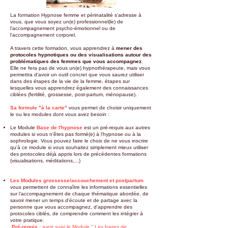
La formation Hypnose femme et périnatalité s'adresse à
vous, que vous soyez un(e) professionnel(le) de
l'accompagnement psycho-émotionnel ou de
l'accompagnement corporel.
A travers cette formation, vous apprendrez à
mener des
protocoles hypnotiques ou des visualisations autour des
problématiques des femmes que vous accompagnez
.
Elle ne fera pas de vous un(e) hypnothérapeute, mais vous
permettra d'avoir un outil concret que vous saurez utiliser
dans des étapes de la vie de la femme, étapes sur
lesquelles vous apprendrez également des connaissances
ciblées (fertilité, grossesse, post-partum, ménopause).
Sa formule "à la carte"
vous permet de choisir uniquement
le ou les modules dont vous avez besoin :
Le Module
Base de l'hypnose
est un pré-requis aux autres
modules si vous n'êtes pas formé(e) à l'hypnose ou à la
sophrologie. Vous pouvez faire le choix de ne vous inscrire
qu'à ce module si vous souhaitez simplement mieux utiliser
des protocoles déjà appris lors de précédentes formations
(visualisations, méditations,...)
Les Modules grossesse/accouchement et postpartum
vous permettent de connaître les informations essentielles
sur l’accompagnement de chaque thématique abordée, de
savoir mener un temps d'écoute et de partage avec la
personne que vous accompagnez, d'apprendre des
protocoles ciblés, de comprendre comment les intégrer à
votre pratique.
Pré-requis :
avoir suivi le Module " Les bases de