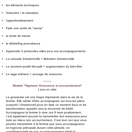
les éléments techniques
l'induction / la relaxation
l'approfondissement
Faire une sortie de "transe"
la sortie de transe
le débriefing post-séance
Apprendre 3 protocoles utiles pour vos accompagnements
La cascade émotionnelle = libération émotionnelle
Le souvenir positif décuplé = augmentation du bien-être
Le sage intérieur = ancrage de ressource
*******
Module "Hypnose Grossesse et accouchement"
1 jour en visio
La grossesse est une étape importante dans la vie de la
femme. Elle mérite d'être accompagnée sur tous les plans
(corporel / émotionnel) pour en faire un moment doux et de
transformation apaisée vers la rencontre de bébé.
Accompagner la femme à vivre ces 9 mois positivement,
c'est également pouvoir lui transmettre des ressources pour
vivre au mieux son accouchement. C'est tout ceci que vous
pourrez transmettre à la femme que vous accompagnerez
en hypnose prénatale durant cette période, en
complémentarité de son accompagnement médical.