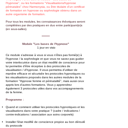
l'hypnose", ou les formations "Visualisations/hypnose
périnatales" chez Harmonysia, ou être titulaire d'un certificat
de formation en hypnose ou sophrologie obtenu dans un
autre organisme de formation.
Pour tous les modules, les connaissances théoriques seront
complétées par des pratiques en duo entre participant(e)s
(en sous-salles).
*******
Module "Les bases de l'hypnose"
1 jour en visio
Ce module s'adresse à vous si vous n'êtes pas formé(e) à
l'hypnose / la sophrologie et que vous ne savez pas guider
votre interlocutrice dans un état modifié de conscience pour
lui permettre d'être réceptive à des protocoles de
visualisation / d'hypnose. Il vous permettra d'utiliser de
manière efficace et sécurisée les protocoles hypnotiques ou
les visualisations proposés dans les autres modules de la
formation "Hypnose femme et périnatalité", mais aussi ceux
appris lors d'autres formations. Vous y apprendrez
également 3 protocoles utiles dans vos accompagnements
de la femme.
Programme :
Quand et comment utiliser les protocoles hypnotiques et les
visualisations dans votre pratique ? (cadre / indications /
contre-indications / association aux soins corporels)
Installer l'état modifié de conscience propice au bon déroulé
du protocole