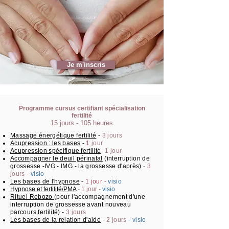
Je m'inscris
Programme cursus certifiant spécialisation
fertilité
15
jours - 105
heures
Massage énergétique fertilité
-
3 jours
Acupression : les bases
-
1
jour
Acupression spécifique fertilité
- 1 jour
Accompagner le deuil périnatal
(interruption de
grossesse -IVG - IMG - la grossesse d'après)
- 3
jours -
visio
Les bases de l'hypnose
-
1 jour -
visio
Hypnose et fertilité/PMA
- 1 jour -
visio
Rituel Rebozo
(pour l'accompagnement d'une
interruption de grossesse avant nouveau
parcours fertilité) -
3 jours
Les bases de la relation d'aide
-
2 jours
- visio