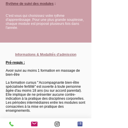
Rythme de suivi des modules
:
C'est vous qui choisissez votre rythme
d'apprentissage. Pour une plus grande souplesse,
chaque module est proposé plusieurs fois dans
l'année.
Informations & Modalités d'admission
Pré-requis​ :
Avoir suivi au moins 1 formation en massage de
bien-être
La formation cursus " Accompagnante bien-être
spécialisée fertilité" est ouverte à toute personne
âgée d'au moins 18 ans (ou sur accord parental).
Elle implique de ne présenter aucune contre-
indication à la pratique des disciplines corporelles.
Les périodes intermédiaires entre les modules sont
consacrées à la mise en pratique des
enseignements.