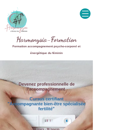
Harmonysia-Formation
Formation accompagnement psycho-corporel et
énergétique du féminin
Devenez professionnelle de
l'accompagnement
Cursus certifiant
"Accompagnante bien-être spécialisée
fertilité"
14
jours - 98
heures