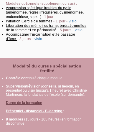
Modules optionnels (supplément cursus) :
Acupression spécifique troubles du cycle
(aménorrhée, règles irrégulières, dysménorrhée,
endométriose, sopk...)
- 1 jour
Initiation Cercle de femmes
- 1 jour -
visio
Libération des mémoires transgénérationnelles
de la femme et en périnatalité
- 5 jours -
visio
Accompagner l'incarnation et le passage
d'âme
- 3 jours -
visio
Modalité du cursus spécialisation
fertilité
Contrôle continu
à chaque module.
Supervision/révision /conseils, si besoin,
en
présentiel ou visio (jusqu'à 1 heure) avec Christine
Martineau, la fondatrice
de l'école (sur demande).
Durée de la formation
:
Présentiel - distanciel - E-learning
:
8 modules
(15
jours - 105
heures) en formation
discontinue