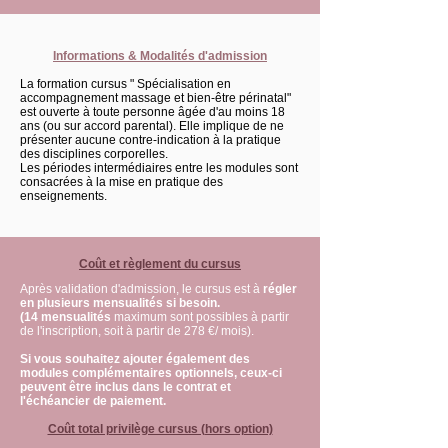
Informations & Modalités d'admission
La formation cursus " Spécialisation en
accompagnement massage et bien-être périnatal"
est ouverte à toute personne âgée d'au moins 18
ans (ou sur accord parental). Elle implique de ne
présenter aucune contre-indication à la pratique
des disciplines corporelles.
Les périodes intermédiaires entre les modules sont
consacrées à la mise en pratique des
enseignements.
Coût et règlement du cursus
Après validation d'admission, le cursus est à
régler
en plusieurs mensualités si besoin.
(14 mensualités
maximum sont possibles à partir
de l'inscription, soit à partir de 278 €/ mois).
​Si vous souhaitez ajouter également des
modules complémentaires optionnels, ceux-ci
peuvent être inclus dans le contrat et
l'échéancier de paiement.
Coût total privilège cursus (hors option)