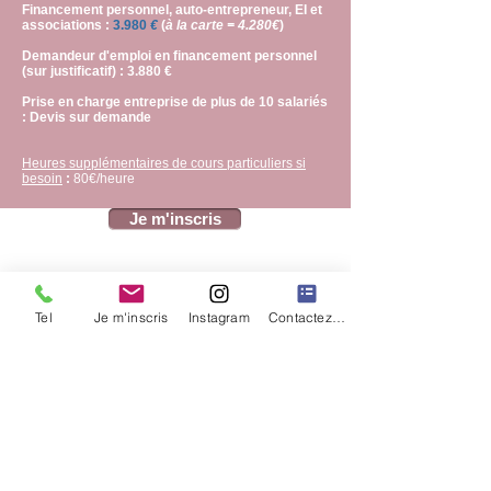
Financement personnel, auto-entrepreneur, EI et
associations :
3.980
€
(
à la carte = 4.280€
)
Demandeur d'emploi en financement personnel
(sur justificatif) : 3.880 €
​​​​Prise en charge entreprise de plus de 10 salariés
: Devis sur demande
Heures supplémentaires de cours particuliers si
besoin
:
80€/heure
Je m'inscris
Tel
Je m'inscris
Instagram
Contactez nous