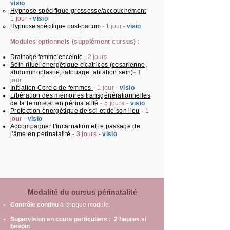
visio
Hypnose spécifique grossesse/accouchement
-
1 jour -
visio
Hypnose spécifique post-partum
- 1 jour -
visio
Modules optionnels (supplément cursus) :
Drainage femme enceinte
- 2 jours
Soin rituel énergétique cicatrices (césarienne,
abdominoplastie, tatouage, ablation sein)
-
1
jour
Initiation Cercle de femmes
- 1 jour -
visio
Libération des mémoires transgénérationnelles
de la femme et en périnatalité
- 5 jours -
visio
Protection énergétique de soi et de son lieu
- 1
jour -
visio
Accompagner l'incarnation et le passage de
l'âme en périnatalité
- 3 jours -
visio
Modalité du cursus périnatalité
Contrôle continu
à chaque module.
Supervision en cours particuliers : 2 heures si
besoin