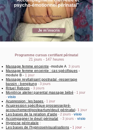
psycho-émotionnel périnatal"
21 jours - 1
47 heures
Je m'inscris
Programme cursus certifiant périnatal
21
jours - 147
heures
Massage femme enceinte
-module A
3 jours
Massage femme enceinte : cas spécifiques
-
module B -
1 jour
Massage revitalisant postnatal -resserrage
bassin - bengkung
- 3 jours
Rituel Rebozo
- 3 jours
Monitrice atelier parental massage bébé
- 1 jour
-
visio
Acupression : les bases
- 1 jour
Acupression spécifique grossesse/pré-
accouchement/postpartum/deuil périnatal
-
1
jour
Les bases de la relation d'aide
- 2 jours -
visio
Accompagner le deuil périnatal
- 3 jours -
visio
Hypnose périnatale
:
Les bases de l'hypnose/visualisations
-
1 jour -