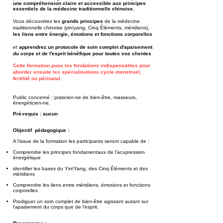
une compréhension claire et accessible aux principes
essentiels de la médecine traditionnelle chinoise.
Vous découvrirez les
grands principes
de la médecine
traditionnelle chinoise (yin/yang, Cinq Éléments, méridiens),
les liens entre énergie, émotions et fonctions corporelles
et
apprendrez un protocole de soin complet d'apaisement
du corps et de l'esprit bénéfique pour
toutes vos clientes
Cette formation pose les fondations indispensables pour
aborder ensuite les spécialisations cycle menstruel,
fertilité ou périnatal.
Public concerné : praticien-ne de bien-être, masseurs,
énergéticien-ne,
Pré-requis : aucun
Objectif pédagogique :
A l’issue de la formation les participants seront capable de :
Comprendre les principes fondamentaux de l'acupression
énergétique
identifier les bases du Yin/Yang, des Cinq Éléments et des
méridiens
Comprendre les liens entre méridiens, émotions et fonctions
corporelles
Prodiguer un soin complet de bien-être agissant autant sur
l'apaisement du corps que de l'esprit.