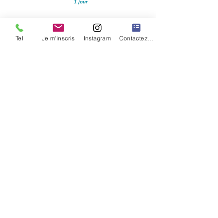
1 jour
Prochaines dates
Tel
Je m'inscris
Instagram
Contactez nous
01/09/2026
24/11/2026
20/01/2027
09/03/2027
11/05/2027
05/07/2027
​Ta
rif : 215 €
(200 €
Demandeur d'emploi sur justificatif)
***
Lieu :
75014 Paris
Je m'inscris
***
Prise en charge FAF
:​
Module A : 270 €
Demande prise en charge
Votre formatrice :