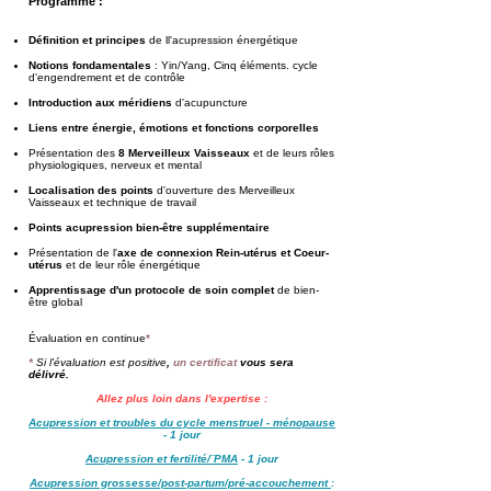
Programme :
Définition et principes
de ll'acupression énergétique
Notions fondamentales
: Yin/Yang, Cinq éléments. cycle
d'engendrement et de contrôle
Introduction aux méridiens
d'acupuncture
Liens entre énergie, émotions et fonctions corporelles
Présentation des
8 Merveilleux Vaisseaux
et de leurs rôles
physiologiques, nerveux et mental
Localisation des points
d'ouverture des Merveilleux
Vaisseaux et technique de travail
Points acupression bien-être supplémentaire
Présentation de l'
axe de connexion Rein-utérus et Coeur-
utérus
et de leur rôle énergétique
Apprentissage d'un protocole de soin complet
de bien-
être global
Évaluation
en cont
inue
*
*
Si l'évaluation est positive
,
un certificat
vous sera
délivré.
Allez plus loin dans l'expertise :
Acupression et troubles du cycle menstruel - ménopause
- 1 jour
Acupression et fertilité/¨PMA
- 1 jour
Acupression grossesse/post-partum/pré-accouchement
: