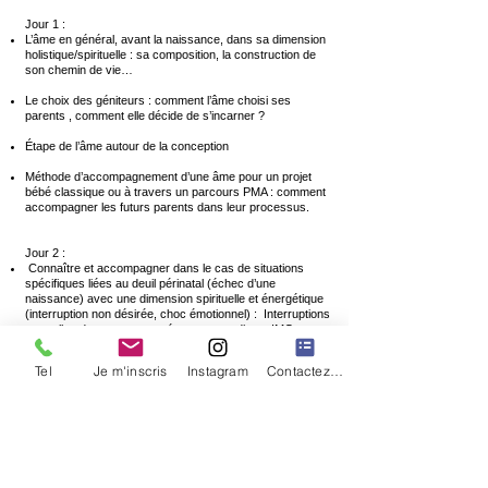
Jour 1 :
L’âme en général, avant la naissance, dans sa dimension
holistique/spirituelle : sa composition, la construction de
son chemin de vie…
Le choix des géniteurs : comment l’âme choisi ses
parents , comment elle décide de s’incarner ?
Étape de l’âme autour de la conception
Méthode d’accompagnement d’une âme pour un projet
bébé classique ou à travers un parcours PMA : comment
accompagner les futurs parents dans leur processus.
Jour 2 :
Connaître et accompagner dans le cas de situations
spécifiques liées au deuil périnatal (échec d’une
naissance) avec une dimension spirituelle et énergétique
(interruption non désirée, choc émotionnel) : Interruptions
naturelles de grossesse précoces et tardives, IMG
(Interruption Médicale de Grossesse), décès à la
naissance
Tel
Je m'inscris
Instagram
Contactez nous
Comment accompagner en énergétique la personne dans
son corps.
Protocoles / rituels d’accompagnement de deuil des
parents sur le départ de l’âme
Jour 3 :