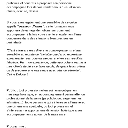
pratiques et concrets à proposer à la personne
accompagnée lors de vos rendez-vous : visualisation,
rituels, écriture, dessin…
Si vous avez également une sensibilité de ce qu’on
appelle
“passeur d’âmes”
, cette formation vous
apportera davantage de notions sur comment
accompagner à la fois votre cliente et également l’âme
concernée dans des situations bien précises en
périnatalité.
"C’est à travers mes divers accompagnements et ma
sensibilité au monde de l’invisible que j’ai pu moi-même
expérimenter ses connaissances et vivre ses résultats
fabuleux. Par mon expérience, cette approche a permis à
mes clients de faire certains deuils, de guérir leurs utérus
ou de préparer une naissance avec plus de sérénité".
Céline Delcourt
Public :
tout professionnel en soin énergétique, en
massage holistique, en accompagnement périnatalité, ou
professionnel de la santé (psychologue, sage-femmes,
infirmière…), toute personne qui s’intéresse à l’âme avec
une dimensions spirituelle, ou tout professionnel
s’intéressant à apporter une dimension holistique à ses
accompagnements autour de la naissance.
Programme :